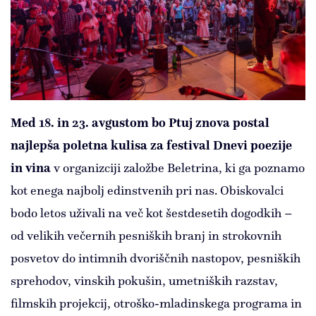
Med 18. in 23. avgustom bo Ptuj znova postal
najlepša poletna kulisa za festival Dnevi poezije
in vina
v organizciji založbe Beletrina, ki ga poznamo
kot enega najbolj edinstvenih pri nas. Obiskovalci
bodo letos uživali na več kot šestdesetih dogodkih –
od velikih večernih pesniških branj in strokovnih
posvetov do intimnih dvoriščnih nastopov, pesniških
sprehodov, vinskih pokušin, umetniških razstav,
filmskih projekcij, otroško-mladinskega programa in