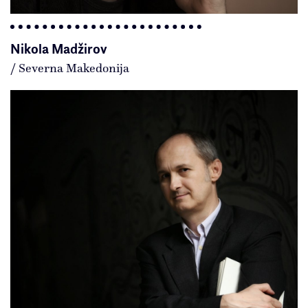
Nikola Madžirov
/ Severna Makedonija