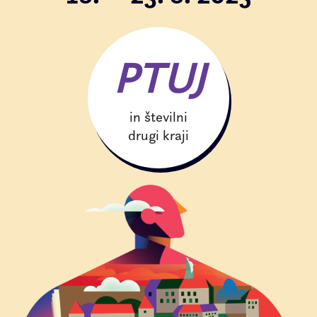
PTUJ
in številni
drugi kraji