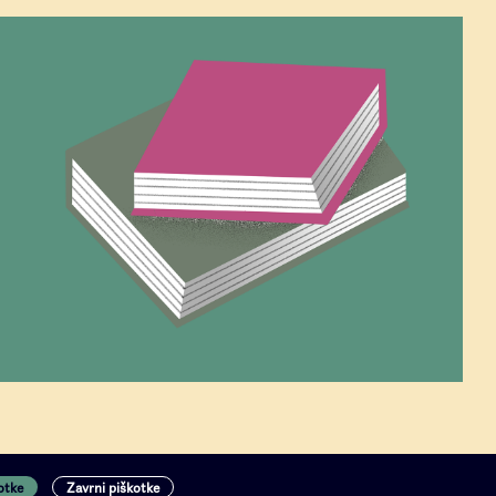
otke
Zavrni piškotke