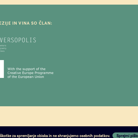
ZIJE IN VINA SO ČLAN:
iškotke za spremljanje obiska in ne shranjujemo osebnih podatkov.
Sprejmi pišk