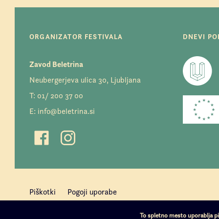
ORGANIZATOR FESTIVALA
DNEVI POE
Zavod Beletrina
Neubergerjeva ulica 30, Ljubljana
T:
01/ 200 37 00
E:
info@beletrina.si
Piškotki
Pogoji uporabe
To spletno mesto uporablja p