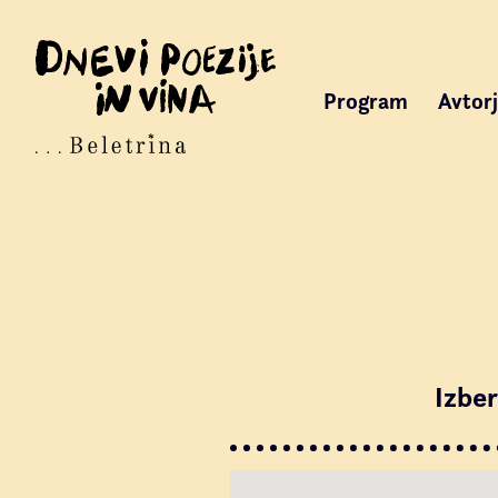
Program
Avtorj
Izber