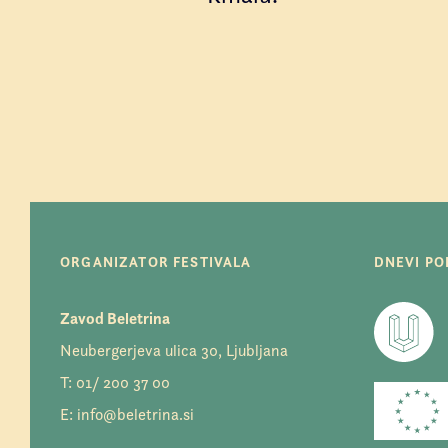
ORGANIZATOR FESTIVALA
DNEVI POE
Zavod Beletrina
Neubergerjeva ulica 30, Ljubljana
T:
01/ 200 37 00
E:
info@beletrina.si