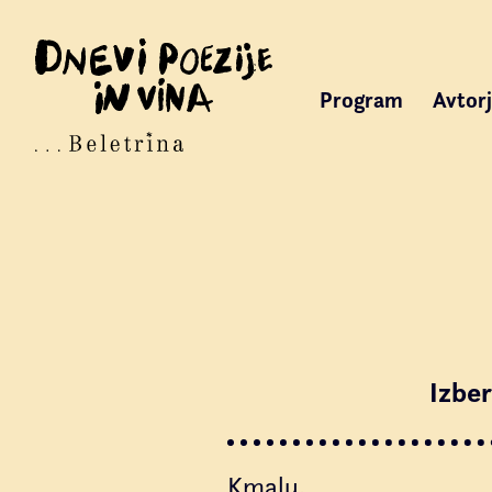
Program
Avtorj
Izber
Kmalu.