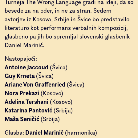
Turneja The Wrong Language gradi na ideji, da so
besede za na oder, in ne za stran. Sedem
avtorjev iz Kosova, Srbije in Švice bo predstavilo
literaturo kot performans verbalnih kompozicij,
glasbeno pa jih bo spremljal slovenski glasbenik
Daniel Marinič.
Nastopajoči:
Antoine Jaccoud
(Švica)
Guy Krneta
(Švica)
Ariane Von Graffenried
(Švica)
Nora Prekazi
(Kosovo)
Adelina Tershani
(Kosovo)
Katarina Pantović
(Srbija)
Maša Seničić
(Srbija)
Daniel Marinič
Glasba:
(harmonika)