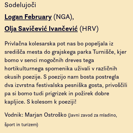
Sodelujoči
Logan February
(NGA)
Olja Savičević Ivančević
(HRV)
Privlačna kolesarska pot nas bo popeljala iz
središča mesta do grajskega parka Turnišče, kjer
bomo v senci mogočnih dreves tega
hortikulturnega spomenika uživali v različnih
okusih poezije. S poezijo nam bosta postregla
dva izvrstna festivalska pesniška gosta, privoščili
pa si bomo tudi prigrizek in požirek dobre
kapljice. S kolesom k poeziji!
Vodnik: Marjan Ostroško
(Javni zavod za mladino,
šport in turizem)