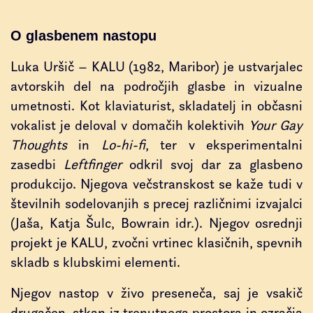
O glasbenem nastopu
Luka Uršič – KALU (1982, Maribor) je ustvarjalec
avtorskih del na področjih glasbe in vizualne
umetnosti. Kot klaviaturist, skladatelj in občasni
vokalist je deloval v domačih kolektivih
Your Gay
Thoughts
in
Lo-hi-fi
, ter v eksperimentalni
zasedbi
Leftfinger
odkril svoj dar za glasbeno
produkcijo. Njegova večstranskost se kaže tudi v
številnih sodelovanjih s precej različnimi izvajalci
(Jaša, Katja Šulc, Bowrain idr.). Njegov osrednji
projekt je KALU, zvočni vrtinec klasičnih, spevnih
skladb s klubskimi elementi.
Njegov nastop v živo preseneča, saj je vsakič
drugačen, stkan iz trenutnega prostora in ozračja