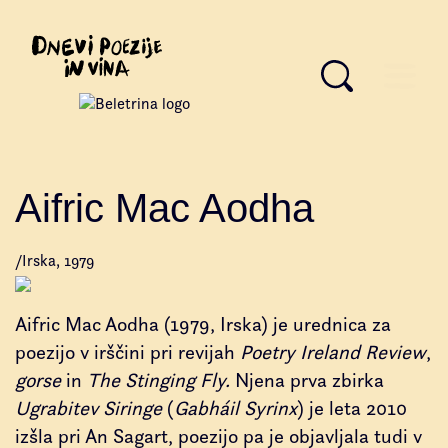
Aifric Mac Aodha
/Irska, 1979
Aifric Mac Aodha (1979, Irska) je urednica za
poezijo v irščini pri revijah
Poetry Ireland Review
,
gorse
in
The Stinging Fly.
Njena prva zbirka
Ugrabitev Siringe
(
Gabháil Syrinx
) je leta 2010
izšla pri An Sagart, poezijo pa je objavljala tudi v