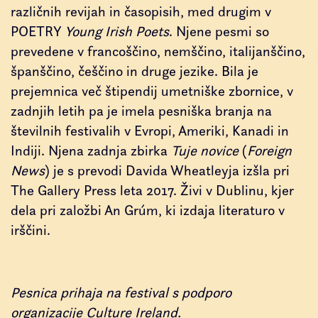
različnih revijah in časopisih, med drugim v
POETRY
Young Irish Poets
. Njene pesmi so
prevedene v francoščino, nemščino, italijanščino,
španščino, češčino in druge jezike. Bila je
prejemnica več štipendij umetniške zbornice, v
zadnjih letih pa je imela pesniška branja na
številnih festivalih v Evropi, Ameriki, Kanadi in
Indiji. Njena zadnja zbirka
Tuje novice
(
Foreign
News
) je s prevodi Davida Wheatleyja izšla pri
The Gallery Press leta 2017. Živi v Dublinu, kjer
dela pri založbi An Grúm, ki izdaja literaturo v
irščini.
Pesnica prihaja na festival s podporo
organizacije Culture Ireland.